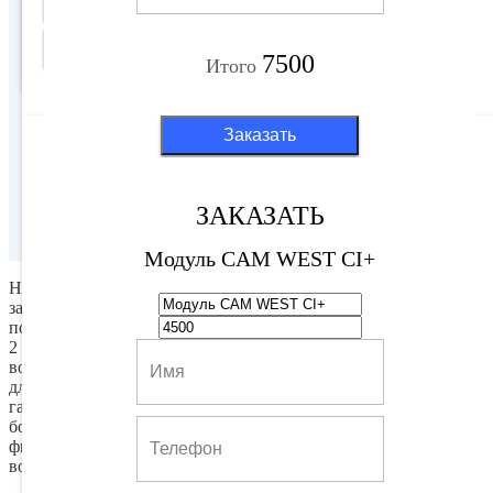
Подробнее
7500
Итого
Заказать
Показать все
ЗАКАЗАТЬ
Модуль CAM WEST CI+
Но и это еще не всё. Выбирайте подходящий комплект в
зависимости от ваших предпочтений, модели телевизора или
пожеланий членов семьи. Есть в наличии оборудование на 1,
2 телевизора, варианты с традиционным доступом или с
возможностью просмотра с помощью модуля CI+, решения
для трансляции спутникового телевидения на мобильные
гаджеты. В продаже ресиверы со встроенным жестким диском
большого объема – вы никогда не пропустите долгожданный
фильм или любимый сериал, передачу, ведь у вас будет
возможность записи эфира.