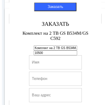
Заказать
8500 руб
Ultra HD(4K)
ЗАКАЗАТЬ
Комплект на 2 ТВ GS B534M/GS
C592
Ресивер Триколор - GS B623L
7500 руб
Купить