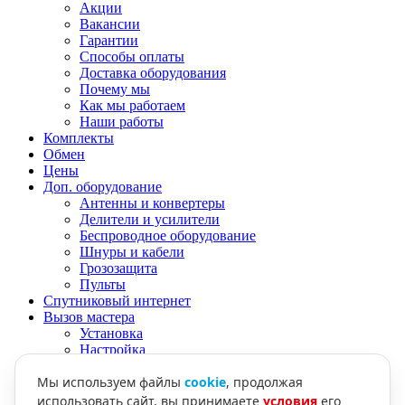
Акции
Вакансии
Гарантии
Способы оплаты
Доставка оборудования
Почему мы
Как мы работаем
Наши работы
Комплекты
Обмен
Цены
Доп. оборудование
Антенны и конвертеры
Делители и усилители
Беспроводное оборудование
Шнуры и кабели
Грозозащита
Пульты
Спутниковый интернет
Вызов мастера
Установка
Настройка
Подключение
Мы используем файлы
cookie
, продолжая
Цифровое ТВ
Антенны
использовать сайт, вы принимаете
условия
его