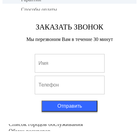
Способы оплаты
Доставка оборудования
ЗАКАЗАТЬ ЗВОНОК
Почему мы
Как мы работаем
Мы перезвоним Вам в течение 30 минут
Наши работы
Установка Триколор
Комплекты «Триколор»
Спутниковый интернет
Вызов мастера
Установка
Настройка
Отправить
Подключение
Список городов обслуживания
Обмен ресиверов
Дополнительное оборудование