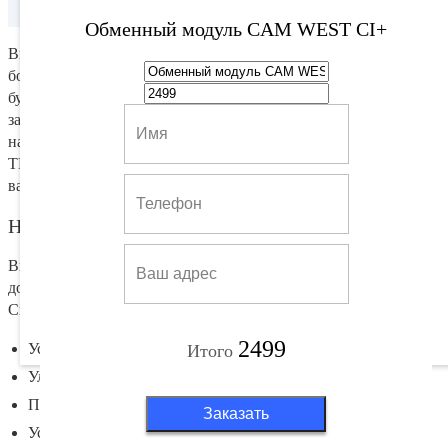
Обменный модуль CAM WEST CI+
Вы можете заменить старый ресивер на современный с
большим функционалом. При этом доплата за новую модель
будет минимальной. Смотрите Full HD и Ultra HD каналы,
записывайте эфир на встроенный жесткий диск,
наслаждайтесь излюбленными программами на нескольких
ТВ или мобильных устройствах – это и многое другое станет
вам доступно после обмена комплекта.
Настройка триколор
Вы можете вызвать мастера на дом, если требуется
дополнительная настройка программного оборудования.
Специалист позаботится о том, чтобы:
2499
Установить оборудование клиента.
Итого
Улучшить качество сигнала.
Проложить новый кабель.
Заказать
Установить новые программы.