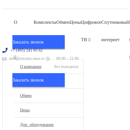
О
Комплекты
Обмен
Цены
Цифровое
Спутниковый
компании
ТВ
интернет
Заказать звонок
+7 (495) 241 05 62
info@tricolor-mos.tv
09:00 - 21:00
О компании
Без выходных
Заказать звонок
Комплекты
Обмен
Цены
Доп. оборудование