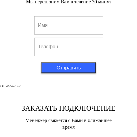
Мы перезвоним Вам в течение 30 минут
kies
Отправить
те не является публичной офертой, определяемой положениями Статьи 437 ГК РФ. Парт
ти 2025 ©
ЗАКАЗАТЬ ПОДКЛЮЧЕНИЕ
Менеджер свяжется с Вами в ближайшее
время