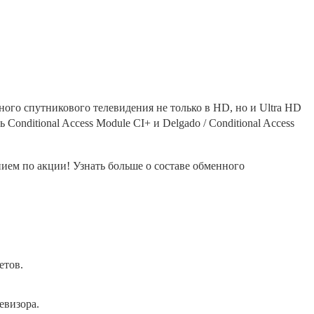
ого спутникового телевидения не только в HD, но и Ultra HD
nditional Access Module CI+ и Delgado / Conditional Access
ем по акции! Узнать больше о составе обменного
етов.
евизора.