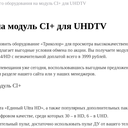
го оборудования на модуль CI+ для UHDTV
на модуль CI+ для UHDTV
вить оборудование «Триколор» для просмотра высококачественн
агает выгодные условия обмена по акции. Вы получаете модуль Co
4/HD с незначительной доплатой всего в 3999 рублей.
евещания уже сегодня, воспользовавшись выгодным предложени
 разделе нашего сайта или у наших менеджеров.
дуль Cl+
та «Единый Ultra HD», а также популярных дополнительных пак
фровом качестве, среди которых 30 – в HD, 6 – в UHD.
тельный пульт, достаточно использовать пульт ДУ от вашего тел